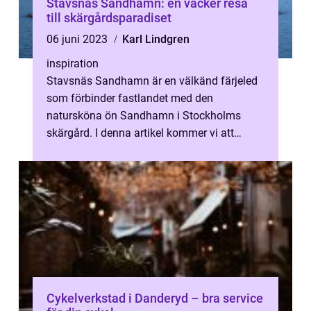
Stavsnäs Sandhamn: en vacker resa
till skärgårdsparadiset
06 juni 2023
Karl Lindgren
inspiration
Stavsnäs Sandhamn är en välkänd färjeled
som förbinder fastlandet med den
natursköna ön Sandhamn i Stockholms
skärgård. I denna artikel kommer vi att
utforska Stavsnäs Sandhamn som en
utgångspunkt för...
Cykelverkstad i Danderyd – bra service