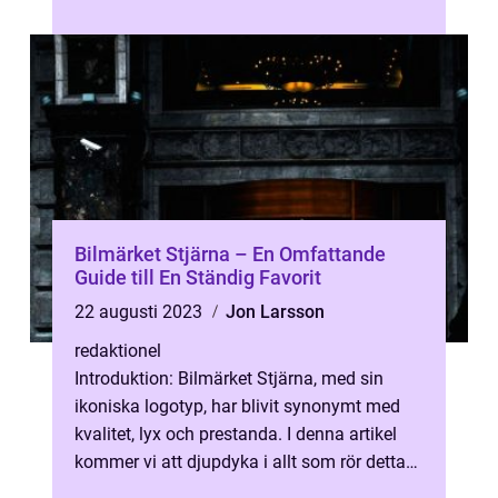
hur lång tid det tar att ...
Bilmärket Stjärna – En Omfattande
Guide till En Ständig Favorit
22 augusti 2023
Jon Larsson
redaktionel
Introduktion: Bilmärket Stjärna, med sin
ikoniska logotyp, har blivit synonymt med
kvalitet, lyx och prestanda. I denna artikel
kommer vi att djupdyka i allt som rör detta
populära bilmärke – fr...