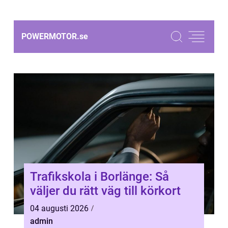
POWERMOTOR.
se
Trafikskola i Borlänge: Så
väljer du rätt väg till körkort
04 augusti 2026
admin