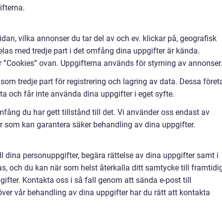
ifterna.
n, vilka annonser du tar del av och ev. klickar på, geografisk
elas med tredje part i det omfång dina uppgifter är kända.
r ”Cookies” ovan. Uppgifterna används för styrning av annonser
om tredje part för registrering och lagring av data. Dessa föret
a och får inte använda dina uppgifter i eget syfte.
mfång du har gett tillstånd till det. Vi använder oss endast av
er som kan garantera säker behandling av dina uppgifter.
till dina personuppgifter, begära rättelse av dina uppgifter samt i
as, och du kan när som helst återkalla ditt samtycke till framtidi
fter. Kontakta oss i så fall genom att sända e-post till
ver vår behandling av dina uppgifter har du rätt att kontakta