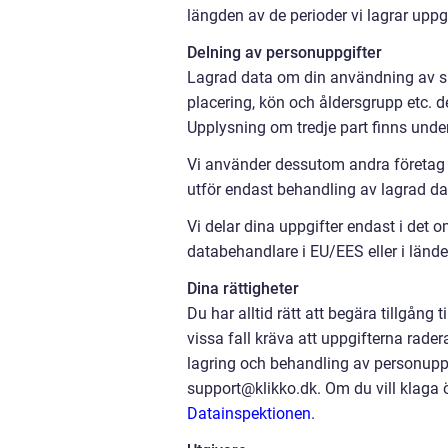
längden av de perioder vi lagrar uppg
Delning av personuppgifter
Lagrad data om din användning av sida
placering, kön och åldersgrupp etc. d
Upplysning om tredje part finns unde
Vi använder dessutom andra företag s
utför endast behandling av lagrad dat
Vi delar dina uppgifter endast i det o
databehandlare i EU/EES eller i länd
Dina rättigheter
Du har alltid rätt att begära tillgång 
vissa fall kräva att uppgifterna rader
lagring och behandling av personuppgi
support@klikko.dk. Om du vill klaga ö
Datainspektionen
.