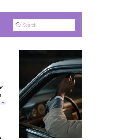
er
om
ies
a,