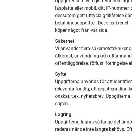
Uppgifter som vi registrerar och lagra
läsplatta eller mobil, ditt IP-nummer,
dessutom gett uttrycklig tillåtelse d
betalningsuppgifter. Det sker i regel
köper något från vår sida.
Säkerhet
Vi använder flera säkerhetstekniker 
åtkomst, användning och utlämnande
offentliggörelse, förlust, förringelse 
Syfte
Uppgifterna används för att identifi
relevanta för dig, att registrera dina
önskat, t.ex. nyhetsbrev. Uppgifterna
sajten.
Lagring
Uppgifterna lagras så länge det är nö
raderas när de inte längre behövs. Ef