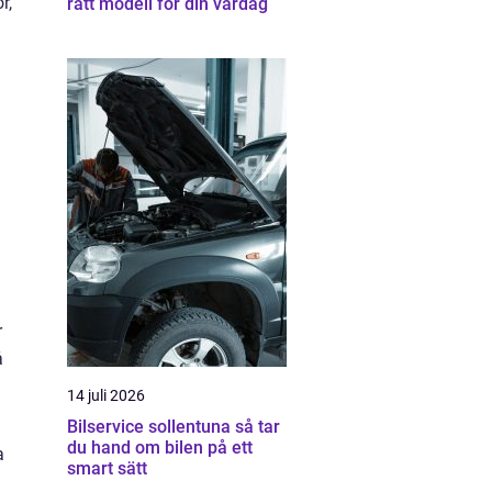
r,
rätt modell för din vardag
r
å
14 juli 2026
Bilservice sollentuna så tar
du hand om bilen på ett
a
smart sätt