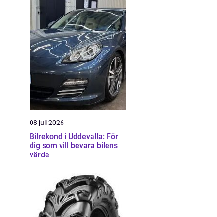
08 juli 2026
Bilrekond i Uddevalla: För
dig som vill bevara bilens
värde