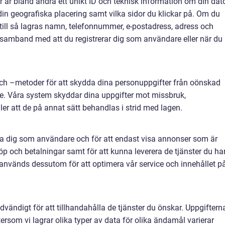
r är bland andra ett unikt ID och teknisk information om din dato
 din geografiska placering samt vilka sidor du klickar på. Om du
ärtill så lagras namn, telefonnummer, e-postadress, adress och
 i samband med att du registrerar dig som användare eller när du
och –metoder för att skydda dina personuppgifter från oönskad
. Våra system skyddar dina uppgifter mot missbruk,
eller att de på annat sätt behandlas i strid med lagen.
era dig som användare och för att endast visa annonser som är
 köp och betalningar samt för att kunna leverera de tjänster du ha
 används dessutom för att optimera vår service och innehållet p
dvändigt för att tillhandahålla de tjänster du önskar. Uppgiftern
tersom vi lagrar olika typer av data för olika ändamål varierar