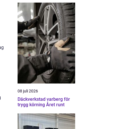
.
ag
08 juli 2026
g
Däckverkstad varberg för
trygg körning Året runt