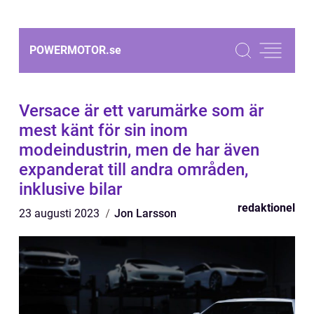
POWERMOTOR.
se
Versace är ett varumärke som är
mest känt för sin inom
modeindustrin, men de har även
expanderat till andra områden,
inklusive bilar
redaktionel
23 augusti 2023
Jon Larsson