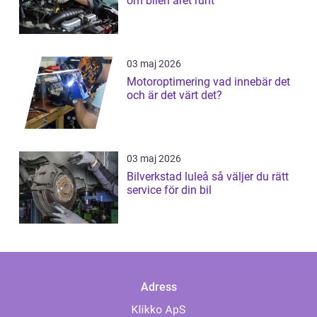
om bilen året runt
03 maj 2026
Motoroptimering vad innebär det
och är det värt det?
03 maj 2026
Bilverkstad luleå så väljer du rätt
service för din bil
Adress