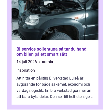
Bilservice sollentuna så tar du hand
om bilen på ett smart sätt
14 juli 2026
admin
inspiration
Att hitta en pålitlig Bilverkstad Luleå är
avgörande för både säkerhet, ekonomi och
vardagslogistik. En bra verkstad gör mer än
att bara byta delar. Den ser till helheten, ger
tydliga råd och hjälper ...