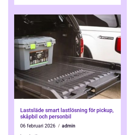
kring noll, vägarna växlar mellan to...
Lastsläde smart lastlösning för pickup,
skåpbil och personbil
06 februari 2026
admin