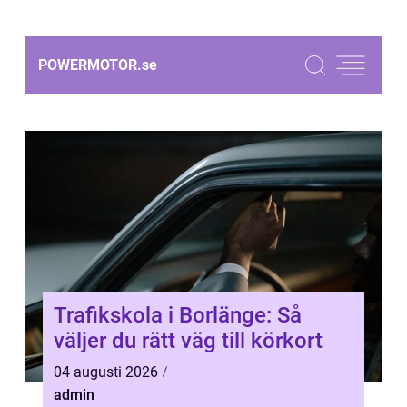
POWERMOTOR.
se
Trafikskola i Borlänge: Så
väljer du rätt väg till körkort
04 augusti 2026
admin