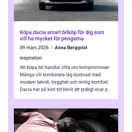
Köpa dacia smart bilköp för dig som
vill ha mycket för pengarna
09 mars 2026
Anna Bergqvist
inspiration
Att köpa bil handlar ofta om kompromisser.
Många vill kombinera låg kostnad med
modern teknik, trygghet och rimlig komfort.
Dacia har på kort tid blivit ett tydligt svar på
just den ekvationen. Med fo...