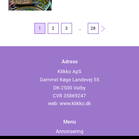
1
2
3
…
28
Adress
web:
www.klikko.dk
Menu
Annonsering