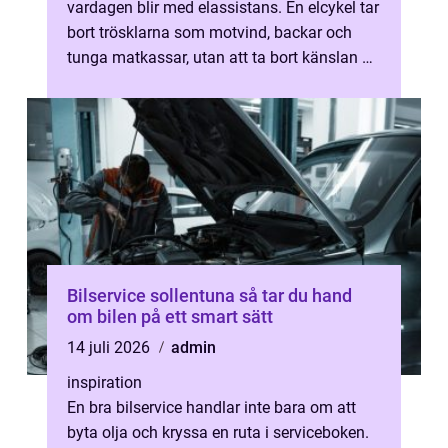
vardagen blir med elassistans. En elcykel tar
bort trösklarna som motvind, backar och
tunga matkassar, utan att ta bort känslan av
att cykla. För den som fundera...
Bilservice sollentuna så tar du hand
om bilen på ett smart sätt
14 juli 2026
admin
inspiration
En bra bilservice handlar inte bara om att
byta olja och kryssa en ruta i serviceboken.