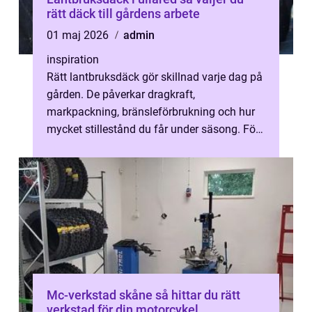
rätt däck till gårdens arbete
01 maj 2026
admin
inspiration
Rätt lantbruksdäck gör skillnad varje dag på
gården. De påverkar dragkraft,
markpackning, bränsleförbrukning och hur
mycket stillestånd du får under säsong. För
lantbrukare i Ullared med omnejd blir v...
Mc-verkstad skåne så hittar du rätt
verkstad för din motorcykel