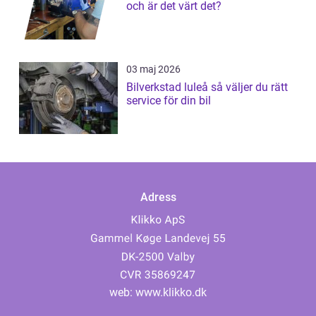
och är det värt det?
03 maj 2026
Bilverkstad luleå så väljer du rätt
service för din bil
Adress
web:
www.klikko.dk