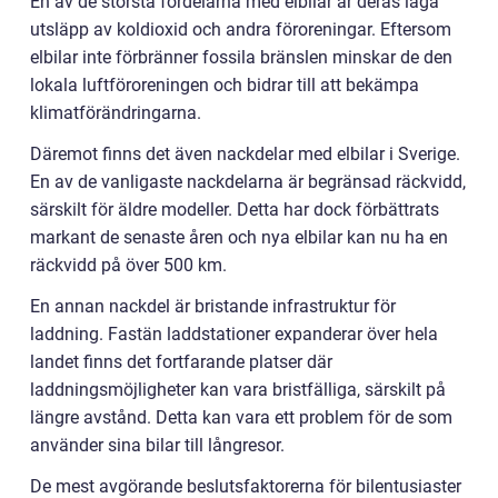
En av de största fördelarna med elbilar är deras låga
utsläpp av koldioxid och andra föroreningar. Eftersom
elbilar inte förbränner fossila bränslen minskar de den
lokala luftföroreningen och bidrar till att bekämpa
klimatförändringarna.
Däremot finns det även nackdelar med elbilar i Sverige.
En av de vanligaste nackdelarna är begränsad räckvidd,
särskilt för äldre modeller. Detta har dock förbättrats
markant de senaste åren och nya elbilar kan nu ha en
räckvidd på över 500 km.
En annan nackdel är bristande infrastruktur för
laddning. Fastän laddstationer expanderar över hela
landet finns det fortfarande platser där
laddningsmöjligheter kan vara bristfälliga, särskilt på
längre avstånd. Detta kan vara ett problem för de som
använder sina bilar till långresor.
De mest avgörande beslutsfaktorerna för bilentusiaster