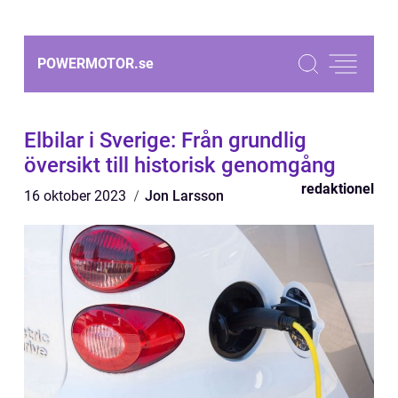
POWERMOTOR.
se
Elbilar i Sverige: Från grundlig
översikt till historisk genomgång
redaktionel
16 oktober 2023
Jon Larsson