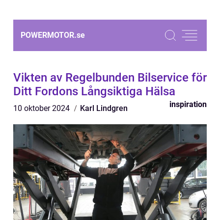
POWERMOTOR.
se
Vikten av Regelbunden Bilservice för
Ditt Fordons Långsiktiga Hälsa
inspiration
10 oktober 2024
Karl Lindgren