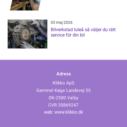
03 maj 2026
Bilverkstad luleå så väljer du rätt
service för din bil
Adress
web:
www.klikko.dk