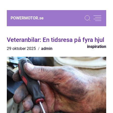
POWERMOTOR.
se
Veteranbilar: En tidsresa på fyra hjul
inspiration
29 oktober 2025
admin