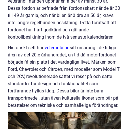
veteranbil när den uppnår en ålder av minst 30 år.
Dessa fordon är befriade från fordonsskatt när de är 30
till 49 år gamla, och när bilen är äldre än 50 år, krävs
inte längre regelbunden besiktning. Detta förutsatt att
fordonet har haft godkänd och gällande
kontrollbesiktning inom de två senaste kalenderåren.
Historiskt sett har
veteranbilar
sitt ursprung i de tidiga
åren av det 20:e århundradet, en tid då motorfordonet
började få sin plats i det vardagliga livet. Märken som
Ford, Chevrolet och Citroën, med modeller som Model T
och 2CV, revolutionerade sättet vi reser på och satte
standarder för design och funktionalitet som
fortfarande hyllas idag. Dessa bilar är inte bara
transportmedel, utan även kulturella ikoner som bär på
berättelser om tekniska och samhälleliga förändringar.