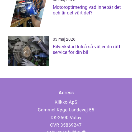
Motoroptimering vad innebär det
och är det värt det?
03 maj 2026
Bilverkstad luleå så väljer du rätt
service för din bil
Adress