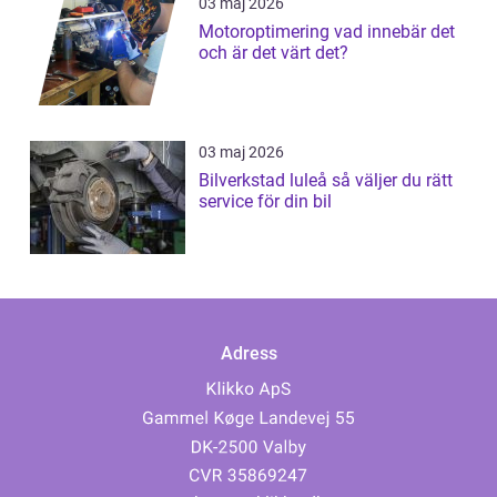
03 maj 2026
Motoroptimering vad innebär det
och är det värt det?
03 maj 2026
Bilverkstad luleå så väljer du rätt
service för din bil
Adress