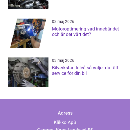
03 maj 2026
Motoroptimering vad innebär det
och är det värt det?
03 maj 2026
Bilverkstad luleå så väljer du rätt
service för din bil
Adress