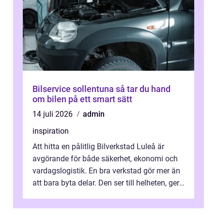
Bilservice sollentuna så tar du hand
om bilen på ett smart sätt
14 juli 2026
admin
inspiration
Att hitta en pålitlig Bilverkstad Luleå är
avgörande för både säkerhet, ekonomi och
vardagslogistik. En bra verkstad gör mer än
att bara byta delar. Den ser till helheten, ger
tydliga råd och hjälper ...