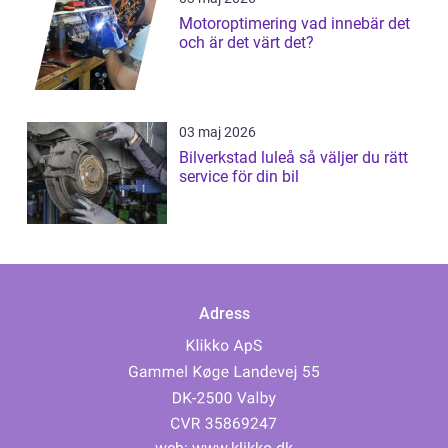
Motoroptimering vad innebär det
och är det värt det?
03 maj 2026
Bilverkstad luleå så väljer du rätt
service för din bil
Adress