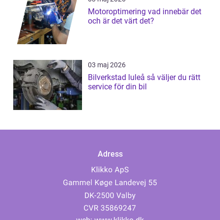
Motoroptimering vad innebär det
och är det värt det?
03 maj 2026
Bilverkstad luleå så väljer du rätt
service för din bil
Adress