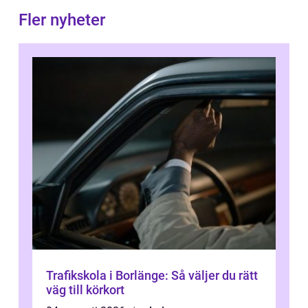
Fler nyheter
Trafikskola i Borlänge: Så väljer du rätt
väg till körkort