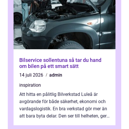
Bilservice sollentuna så tar du hand
om bilen på ett smart sätt
14 juli 2026
admin
inspiration
Att hitta en pålitlig Bilverkstad Luleå är
avgörande för både säkerhet, ekonomi och
vardagslogistik. En bra verkstad gör mer än
att bara byta delar. Den ser till helheten, ger
tydliga råd och hjälper ...