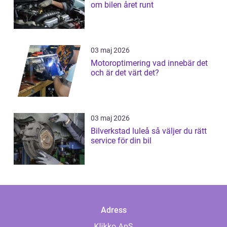
om bilen året runt
03 maj 2026
Motoroptimering vad innebär det
och är det värt det?
03 maj 2026
Bilverkstad luleå så väljer du rätt
service för din bil
Adress