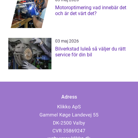
Motoroptimering vad innebär det
och är det värt det?
03 maj 2026
Bilverkstad luleå så väljer du rätt
service för din bil
Adress