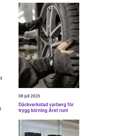
gt
08 juli 2026
Däckverkstad varberg för
å
trygg körning Året runt