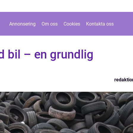
Annonsering
Om oss
Cookies
Kontakta oss
 bil – en grundlig
redaktio