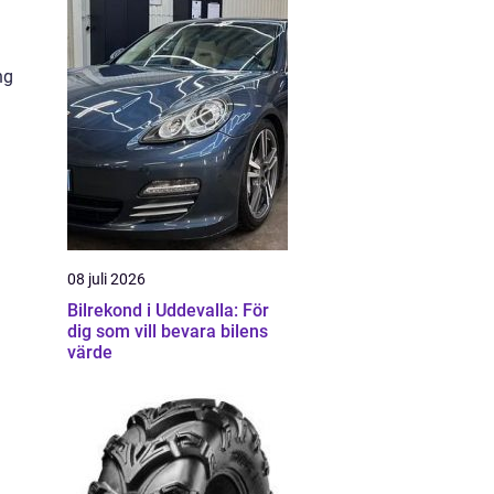
ng
08 juli 2026
Bilrekond i Uddevalla: För
dig som vill bevara bilens
värde
a