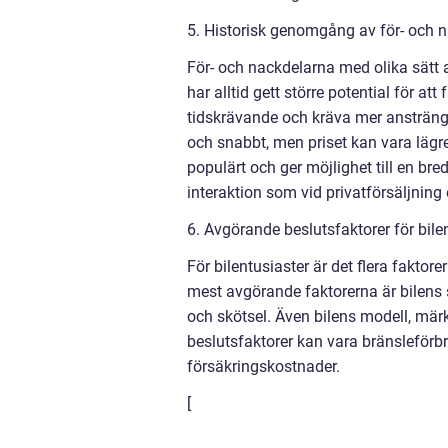
5. Historisk genomgång av för- och n
För- och nackdelarna med olika sätt a
har alltid gett större potential för at
tidskrävande och kräva mer ansträngni
och snabbt, men priset kan vara lägre 
populärt och ger möjlighet till en b
interaktion som vid privatförsäljning e
6. Avgörande beslutsfaktorer för bile
För bilentusiaster är det flera fakto
mest avgörande faktorerna är bilens s
och skötsel. Även bilens modell, märke
beslutsfaktorer kan vara bränsleförbru
försäkringskostnader.
[