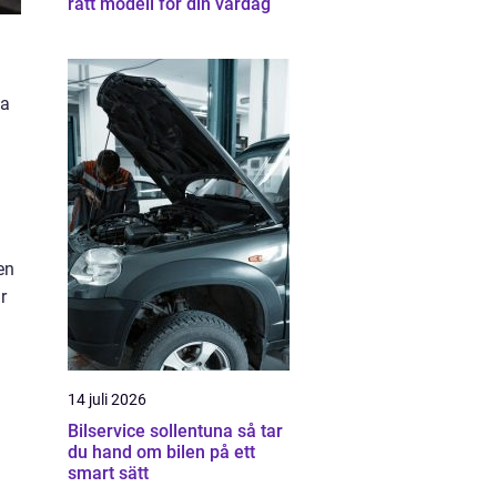
rätt modell för din vardag
na
en
r
14 juli 2026
Bilservice sollentuna så tar
du hand om bilen på ett
smart sätt