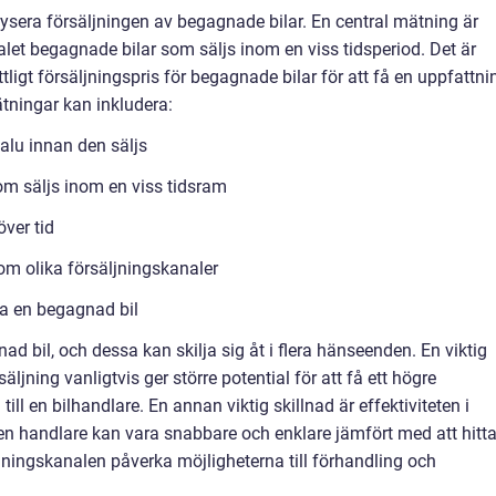
lysera försäljningen av begagnade bilar. En central mätning är
talet begagnade bilar som säljs inom en viss tidsperiod. Det är
ligt försäljningspris för begagnade bilar för att få en uppfattni
ningar kan inkludera:
salu innan den säljs
m säljs inom en viss tidsram
över tid
om olika försäljningskanaler
lja en begagnad bil
nad bil, och dessa kan skilja sig åt i flera hänseenden. En viktig
säljning vanligtvis ger större potential för att få ett högre
till en bilhandlare. En annan viktig skillnad är effektiviteten i
l en handlare kan vara snabbare och enklare jämfört med att hitt
ljningskanalen påverka möjligheterna till förhandling och