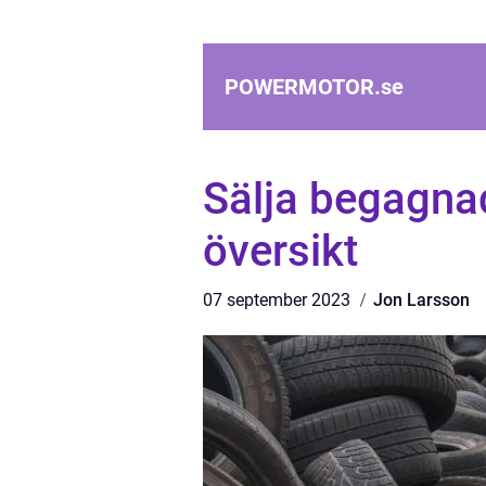
POWERMOTOR.
se
Sälja begagnad
översikt
07 september 2023
Jon Larsson