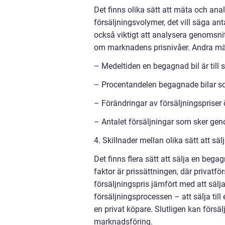
Det finns olika sätt att mäta och ana
försäljningsvolymer, det vill säga an
också viktigt att analysera genomsnitt
om marknadens prisnivåer. Andra mät
– Medeltiden en begagnad bil är till 
– Procentandelen begagnade bilar so
– Förändringar av försäljningspriser 
– Antalet försäljningar som sker gen
4. Skillnader mellan olika sätt att sä
Det finns flera sätt att sälja en begag
faktor är prissättningen, där privatför
försäljningspris jämfört med att sälja 
försäljningsprocessen – att sälja til
en privat köpare. Slutligen kan försä
marknadsföring.