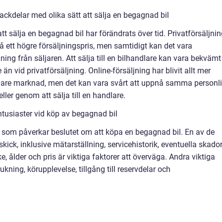
ackdelar med olika sätt att sälja en begagnad bil
tt sälja en begagnad bil har förändrats över tid. Privatförsäljni
t få ett högre försäljningspris, men samtidigt kan det vara
ng från säljaren. Att sälja till en bilhandlare kan vara bekvämt
än vid privatförsäljning. Online-försäljning har blivit allt mer
redare marknad, men det kan vara svårt att uppnå samma personl
ller genom att sälja till en handlare.
ntusiaster vid köp av begagnad bil
rer som påverkar beslutet om att köpa en begagnad bil. En av de
kick, inklusive mätarställning, servicehistorik, eventuella skado
, ålder och pris är viktiga faktorer att överväga. Andra viktiga
kning, körupplevelse, tillgång till reservdelar och