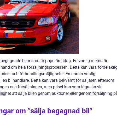
av begagnade bilar som är populära idag. En vanlig metod är
ar hand om hela försäljningsprocessen. Detta kan vara fördelakti
 priset och förhandlingsmöjligheter. En annan vanlig
ill en bilhandlare. Detta kan vara bekvämt för säljaren eftersom
gen och försäljningen, men priset kan vara lägre än vid
jlighet att sälja bilen genom auktioner eller genom försäljning p
ingar om ”sälja begagnad bil”