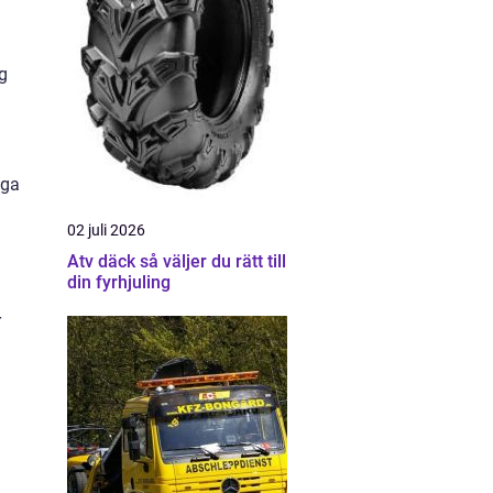
ng
iga
02 juli 2026
Atv däck så väljer du rätt till
din fyrhjuling
r