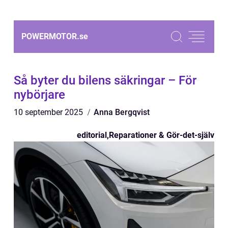
POWERMOTOR.
se
Så byter du bilens säkringar – För
nybörjare
10 september 2025
Anna Bergqvist
editorial
,
Reparationer & Gör-det-själv