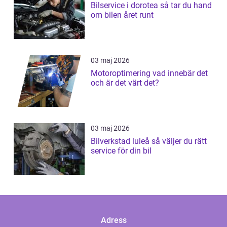
Bilservice i dorotea så tar du hand
om bilen året runt
03 maj 2026
Motoroptimering vad innebär det
och är det värt det?
03 maj 2026
Bilverkstad luleå så väljer du rätt
service för din bil
Adress