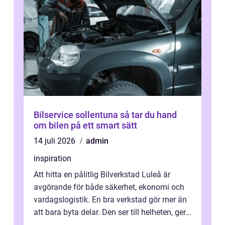
Bilservice sollentuna så tar du hand
om bilen på ett smart sätt
14 juli 2026
admin
inspiration
Att hitta en pålitlig Bilverkstad Luleå är
avgörande för både säkerhet, ekonomi och
vardagslogistik. En bra verkstad gör mer än
att bara byta delar. Den ser till helheten, ger
tydliga råd och hjälper ...