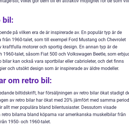
ge-stil, vilket gör dem till en attraktiv möjlighet för de som vill
bil:
eroende på vilken era de är inspirerade av. En populär typ är de
 från 1960-talet, som till exempel Ford Mustang och Chevrolet
kraftfulla motorer och sportig design. En annan typ är de
h 1960-talet, såsom Fiat 500 och Volkswagen Beetle, som erbju
ilar kan också vara sportbilar eller cabrioleter, och det finns
er och utsökt design som är inspirerade av äldre modeller.
r om retro bil:
dande biltidskrift, har försäljningen av retro bilar ökat stadigt d
ingen av retro bilar har ökat med 20% jämfört med samma perio
 blir allt mer populära bland bilentusiaster. Dessutom visade
 retro bilarna bland köparna var amerikanska muskelbilar från
från 1950- och 1960-talet.