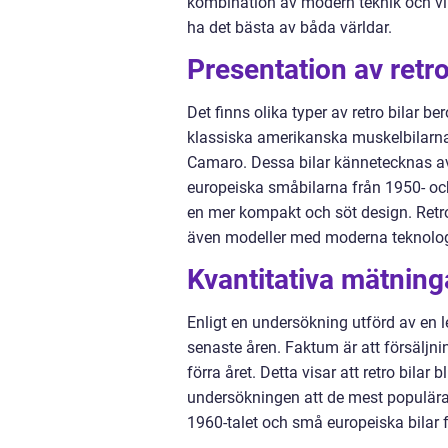
kombination av modern teknik och vinta
ha det bästa av båda världar.
Presentation av retro 
Det finns olika typer av retro bilar b
klassiska amerikanska muskelbilarna
Camaro. Dessa bilar kännetecknas av 
europeiska småbilarna från 1950- oc
en mer kompakt och söt design. Retro b
även modeller med moderna teknologi
Kvantitativa mätninga
Enligt en undersökning utförd av en le
senaste åren. Faktum är att försäljn
förra året. Detta visar att retro bilar
undersökningen att de mest populära
1960-talet och små europeiska bilar 