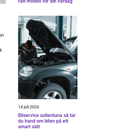
rätt modell för din vardag
en
sk
14 juli 2026
Bilservice sollentuna så tar
du hand om bilen på ett
smart sätt