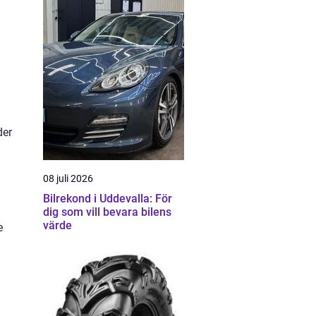
der
08 juli 2026
Bilrekond i Uddevalla: För
dig som vill bevara bilens
värde
e
d