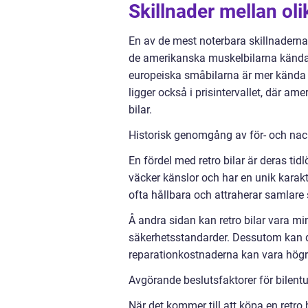
Skillnader mellan olik
En av de mest noterbara skillnaderna m
de amerikanska muskelbilarna kända 
europeiska småbilarna är mer kända 
ligger också i prisintervallet, där a
bilar.
Historisk genomgång av för- och nack
En fördel med retro bilar är deras tid
väcker känslor och har en unik kara
ofta hållbara och attraherar samlare
Å andra sidan kan retro bilar vara m
säkerhetsstandarder. Dessutom kan dela
reparationkostnaderna kan vara högr
Avgörande beslutsfaktorer för bilentus
När det kommer till att köpa en retro 