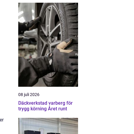
08 juli 2026
Däckverkstad varberg för
trygg körning Året runt
er