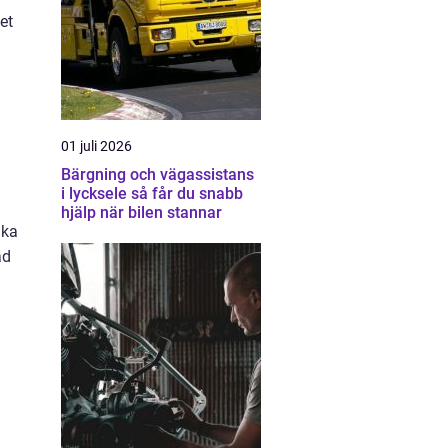
et
01 juli 2026
Bärgning och vägassistans
i lycksele så får du snabb
hjälp när bilen stannar
ika
ad