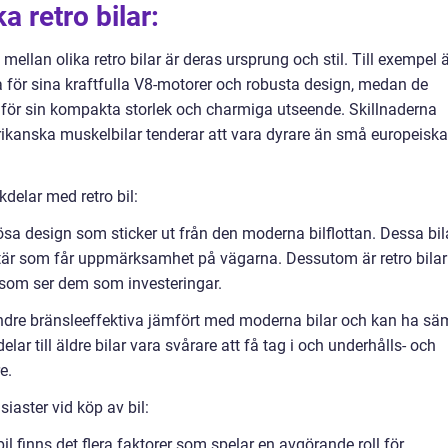
a retro bilar:
ellan olika retro bilar är deras ursprung och stil. Till exempel 
för sina kraftfulla V8-motorer och robusta design, medan de
för sin kompakta storlek och charmiga utseende. Skillnaderna
merikanska muskelbilar tenderar att vara dyrare än små europeiska
delar med retro bil:
lösa design som sticker ut från den moderna bilflottan. Dessa bil
ktär som får uppmärksamhet på vägarna. Dessutom är retro bilar
 som ser dem som investeringar.
indre bränsleeffektiva jämfört med moderna bilar och kan ha sä
r till äldre bilar vara svårare att få tag i och underhålls- och
e.
iaster vid köp av bil:
bil finns det flera faktorer som spelar en avgörande roll för