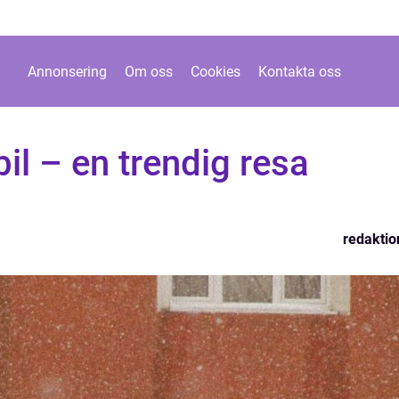
Annonsering
Om oss
Cookies
Kontakta oss
bil – en trendig resa
redaktio