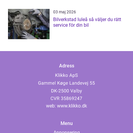
03 maj 2026
Bilverkstad luleå så väljer du rätt
service för din bil
Adress
web:
www.klikko.dk
Menu
Annonsering