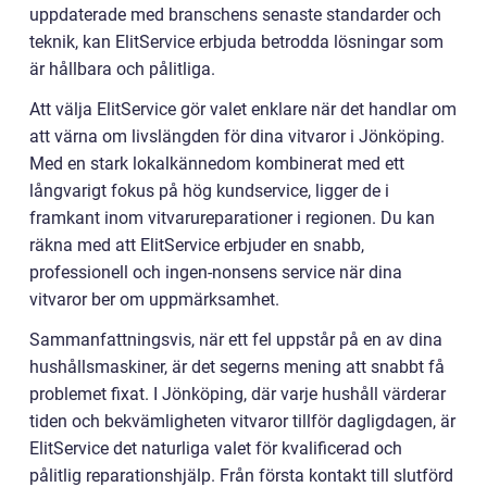
uppdaterade med branschens senaste standarder och
teknik, kan ElitService erbjuda betrodda lösningar som
är hållbara och pålitliga.
Att välja ElitService gör valet enklare när det handlar om
att värna om livslängden för dina vitvaror i Jönköping.
Med en stark lokalkännedom kombinerat med ett
långvarigt fokus på hög kundservice, ligger de i
framkant inom vitvarureparationer i regionen. Du kan
räkna med att ElitService erbjuder en snabb,
professionell och ingen-nonsens service när dina
vitvaror ber om uppmärksamhet.
Sammanfattningsvis, när ett fel uppstår på en av dina
hushållsmaskiner, är det segerns mening att snabbt få
problemet fixat. I Jönköping, där varje hushåll värderar
tiden och bekvämligheten vitvaror tillför dagligdagen, är
ElitService det naturliga valet för kvalificerad och
pålitlig reparationshjälp. Från första kontakt till slutförd