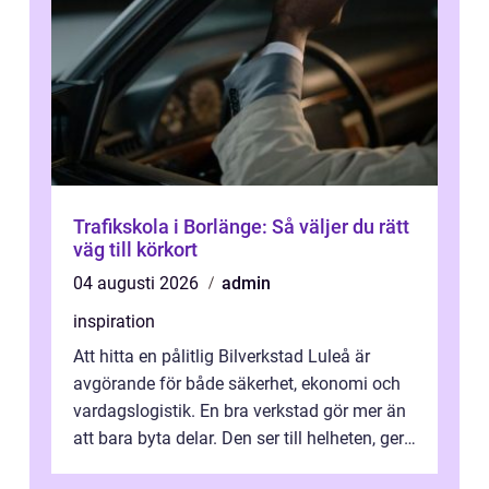
Trafikskola i Borlänge: Så väljer du rätt
väg till körkort
04 augusti 2026
admin
inspiration
Att hitta en pålitlig Bilverkstad Luleå är
avgörande för både säkerhet, ekonomi och
vardagslogistik. En bra verkstad gör mer än
att bara byta delar. Den ser till helheten, ger
tydliga råd och hjälper ...