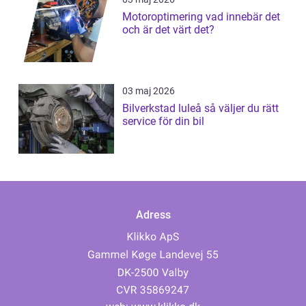
Motoroptimering vad innebär det
och är det värt det?
03 maj 2026
Bilverkstad luleå så väljer du rätt
service för din bil
Adress