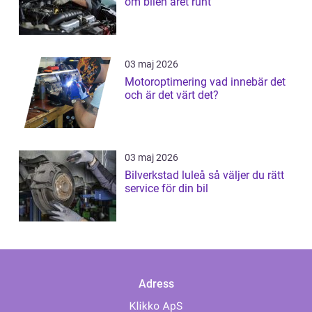
om bilen året runt
03 maj 2026
Motoroptimering vad innebär det
och är det värt det?
03 maj 2026
Bilverkstad luleå så väljer du rätt
service för din bil
Adress