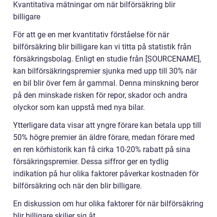
Kvantitativa mätningar om när bilförsäkring blir
billigare
För att ge en mer kvantitativ förståelse för när
bilförsäkring blir billigare kan vi titta på statistik från
försäkringsbolag. Enligt en studie från [SOURCENAME],
kan bilförsäkringspremier sjunka med upp till 30% när
en bil blir över fem år gammal. Denna minskning beror
på den minskade risken för repor, skador och andra
olyckor som kan uppstå med nya bilar.
Ytterligare data visar att yngre förare kan betala upp till
50% högre premier än äldre förare, medan förare med
en ren körhistorik kan få cirka 10-20% rabatt på sina
försäkringspremier. Dessa siffror ger en tydlig
indikation på hur olika faktorer påverkar kostnaden för
bilförsäkring och när den blir billigare.
En diskussion om hur olika faktorer för när bilförsäkring
blir billigare skiljer sig åt