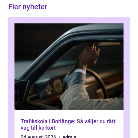
Fler nyheter
Trafikskola i Borlänge: Så väljer du rätt
väg till körkort
04 augusti 2026
admin