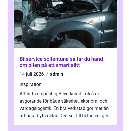
Bilservice sollentuna så tar du hand
om bilen på ett smart sätt
14 juli 2026
admin
inspiration
Att hitta en pålitlig Bilverkstad Luleå är
avgörande för både säkerhet, ekonomi och
vardagslogistik. En bra verkstad gör mer än
att bara byta delar. Den ser till helheten, ger
tydliga råd och hjälper ...