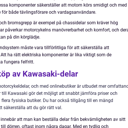
ssa komponenter säkerställer att motorn körs smidigt och med
e för både tävlingsförare och vardagsanvändare.
er och bromsgrepp är exempel på chassidelar som kräver hög
elar påverkar motorcykelns manövrerbarhet och komfort, och der
kan på din körglädje.
ändsystem måste vara tillförlitliga för att säkerställa att
 Att ha rätt elektriska komponenter är lika viktigt som de
 fungera felfritt.
köp av Kawasaki-delar
a motorcykeldelar, och med onlinebutiker är utbudet mer omfattan
till Kawasaki gör det möjligt att snabbt jämföra priser och
flera fysiska butiker. Du har också tillgång till en mängd
äkerställa att du gör rätt val.
innebär att man kan beställa delar från bekvämligheten av sitt
 till dörren, oftast inom några dagar. Med en tydlig och