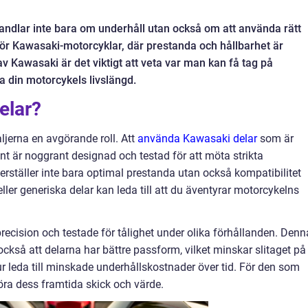
 handlar inte bara om underhåll utan också om att använda rätt
t för Kawasaki-motorcyklar, där prestanda och hållbarhet är
av Kawasaki är det viktigt att veta var man kan få tag på
ra din motorcykels livslängd.
delar?
aljerna en avgörande roll. Att
använda Kawasaki delar
som är
nt är noggrant designad och testad för att möta strikta
kerställer inte bara optimal prestanda utan också kompatibilitet
ller generiska delar kan leda till att du äventyrar motorcykelns
precision och testade för tålighet under olika förhållanden. Denn
också att delarna har bättre passform, vilket minskar slitaget på
r leda till minskade underhållskostnader över tid. För den som
göra dess framtida skick och värde.