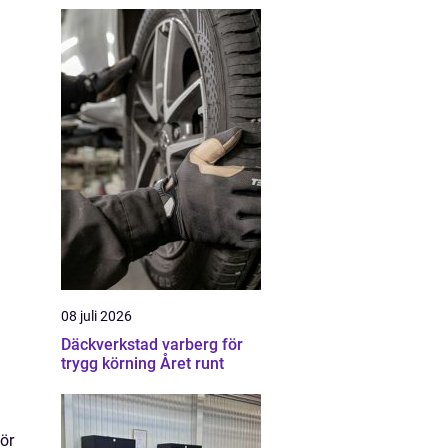
08 juli 2026
Däckverkstad varberg för
trygg körning Året runt
a
för