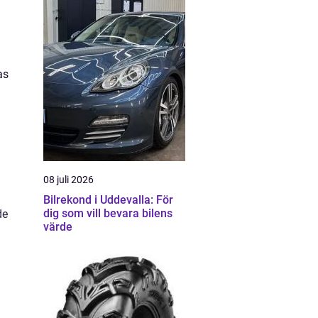
as
08 juli 2026
Bilrekond i Uddevalla: För
dig som vill bevara bilens
de
värde