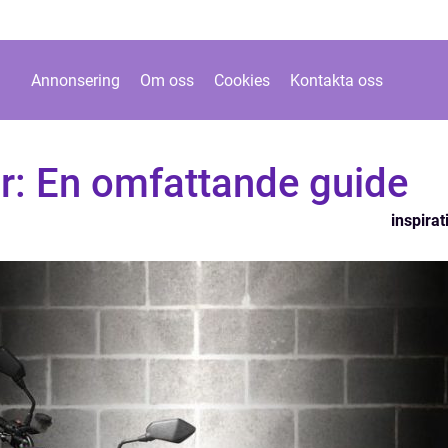
Annonsering
Om oss
Cookies
Kontakta oss
r: En omfattande guide
inspirat