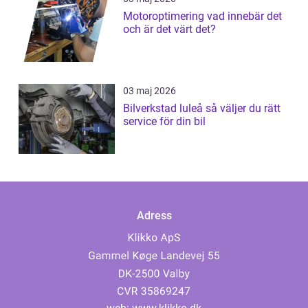
Motoroptimering vad innebär det
och är det värt det?
03 maj 2026
Bilverkstad luleå så väljer du rätt
service för din bil
Adress