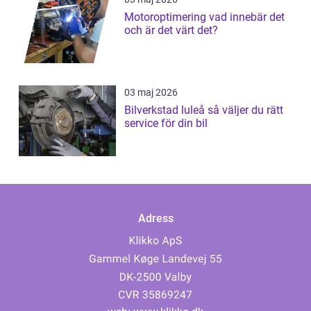
Motoroptimering vad innebär det
och är det värt det?
03 maj 2026
Bilverkstad luleå så väljer du rätt
service för din bil
Adress