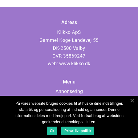
Adress
web:
www.klikko.dk
Menu
Annonsering
Om oss
På vores website bruges cookies til at huske dine indstillinger,
Cookies
statistik og personalisering af indhold og annoncer. Denne
information deles med tredjepart. Ved fortsat brug af websiden
Kontakta oss
godkender du cookiepolitikken.
Sitemap
Ok
Privatlivspolitik