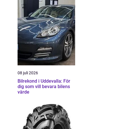
08 juli 2026
Bilrekond i Uddevalla: För
dig som vill bevara bilens
värde