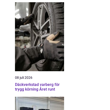
08 juli 2026
Däckverkstad varberg för
trygg körning Året runt