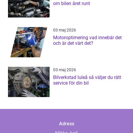
om bilen året runt
03 maj 2026
Motoroptimering vad innebär det
och är det värt det?
03 maj 2026
Bilverkstad luleå så väljer du rätt
service för din bil
Adress