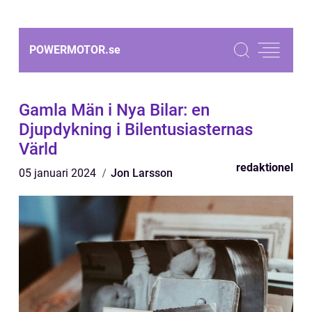
POWERMOTOR.
se
Gamla Män i Nya Bilar: en
Djupdykning i Bilentusiasternas
Värld
redaktionel
05 januari 2024
Jon Larsson