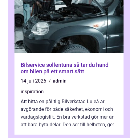
Bilservice sollentuna så tar du hand
om bilen på ett smart sätt
14 juli 2026
admin
inspiration
Att hitta en pålitlig Bilverkstad Luleå är
avgörande för både säkerhet, ekonomi och
vardagslogistik. En bra verkstad gör mer än
att bara byta delar. Den ser till helheten, ger
tydliga råd och hjälper ...