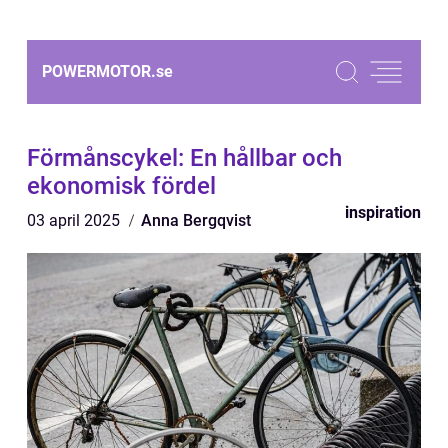
POWERMOTOR.
se
Förmånscykel: En hållbar och
ekonomisk fördel
inspiration
03 april 2025
Anna Bergqvist