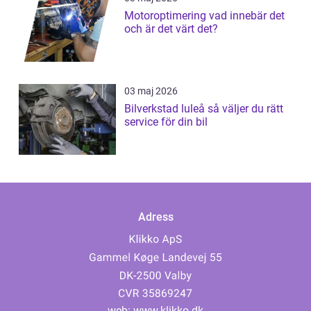
Motoroptimering vad innebär det
och är det värt det?
03 maj 2026
Bilverkstad luleå så väljer du rätt
service för din bil
Adress
web:
www.klikko.dk