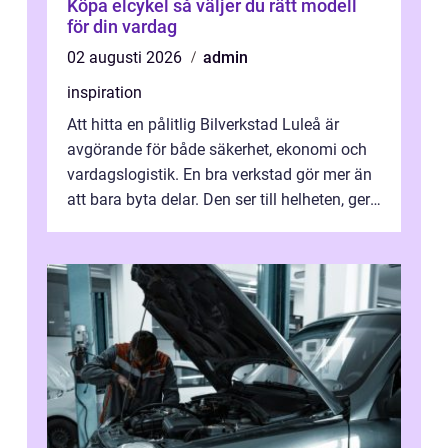
Köpa elcykel så väljer du rätt modell
för din vardag
02 augusti 2026
admin
inspiration
Att hitta en pålitlig Bilverkstad Luleå är
avgörande för både säkerhet, ekonomi och
vardagslogistik. En bra verkstad gör mer än
att bara byta delar. Den ser till helheten, ger
tydliga råd och hjälper ...