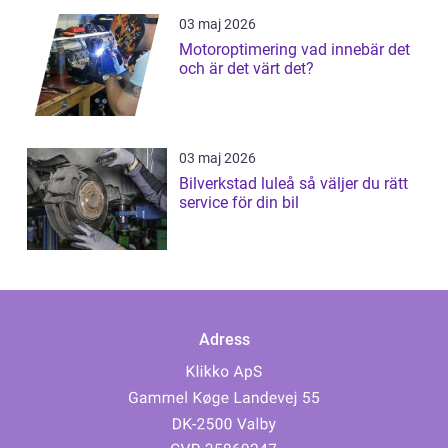
03 maj 2026
Motoroptimering vad innebär det
och är det värt det?
03 maj 2026
Bilverkstad luleå så väljer du rätt
service för din bil
Adress