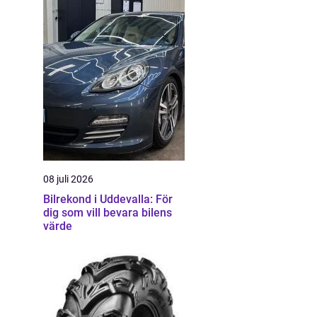
08 juli 2026
Bilrekond i Uddevalla: För
dig som vill bevara bilens
värde