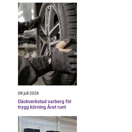
08 juli 2026
Däckverkstad varberg för
trygg körning Året runt