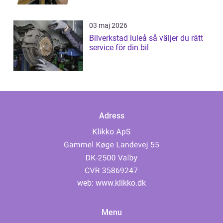
03 maj 2026
Bilverkstad luleå så väljer du rätt
service för din bil
Adress
web:
www.klikko.dk
Menu