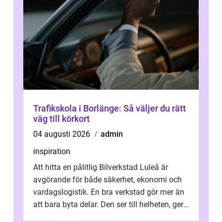
Trafikskola i Borlänge: Så väljer du rätt
väg till körkort
04 augusti 2026
admin
inspiration
Att hitta en pålitlig Bilverkstad Luleå är
avgörande för både säkerhet, ekonomi och
vardagslogistik. En bra verkstad gör mer än
att bara byta delar. Den ser till helheten, ger
tydliga råd och hjälper ...