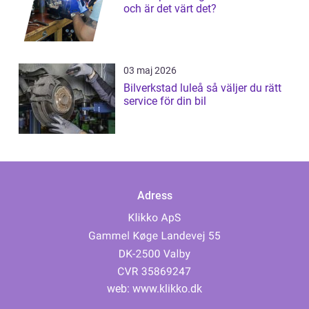
och är det värt det?
03 maj 2026
Bilverkstad luleå så väljer du rätt
service för din bil
Adress
web:
www.klikko.dk