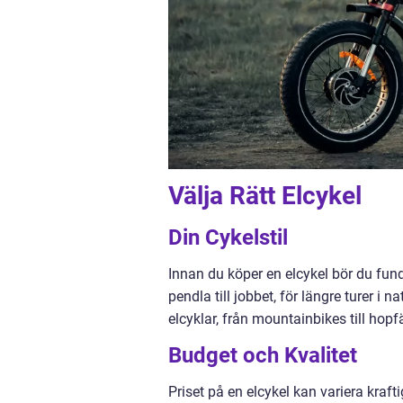
Välja Rätt Elcykel
Din Cykelstil
Innan du köper en elcykel bör du fund
pendla till jobbet, för längre turer i 
elcyklar, från mountainbikes till hopf
Budget och Kvalitet
Priset på en elcykel kan variera krafti