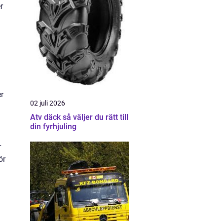
r
r
02 juli 2026
Atv däck så väljer du rätt till
din fyrhjuling
r
ör