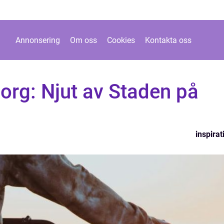
Annonsering
Om oss
Cookies
Kontakta oss
borg: Njut av Staden på
inspirat