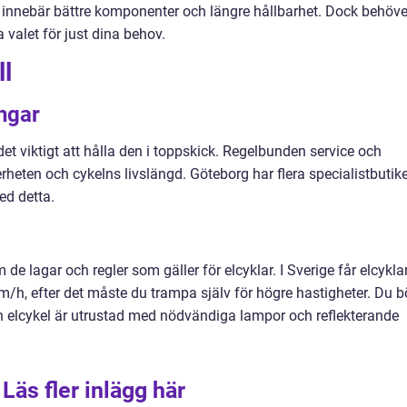
ta innebär bättre komponenter och längre hållbarhet. Dock behöve
 valet för just dina behov.
l
ngar
r det viktigt att hålla den i toppskick. Regelbunden service och
heten och cykelns livslängd. Göteborg har flera specialistbutike
ed detta.
 de lagar och regler som gäller för elcyklar. I Sverige får elcykla
m/h, efter det måste du trampa själv för högre hastigheter. Du b
din elcykel är utrustad med nödvändiga lampor och reflekterande
Läs fler inlägg här