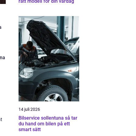
rätt modell för din vardag
a
rna
14 juli 2026
Bilservice sollentuna så tar
t
du hand om bilen på ett
smart sätt