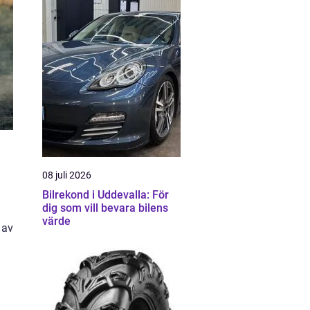
08 juli 2026
Bilrekond i Uddevalla: För
dig som vill bevara bilens
värde
 av