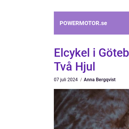
POWERMOTOR.
se
Elcykel i Göte
Två Hjul
07 juli 2024
Anna Bergqvist