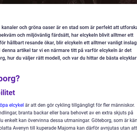
 kanaler och gröna oaser är en stad som är perfekt att utforsk
kväm och miljövänlig färdsätt, har elcykeln blivit alltmer ett
för hållbart resande ökar, blir elcykeln ett alltmer vanligt inslag
denna artikel tar vi en närmare titt på varför elcykeln är det
, hur du väljer rätt modell, och var du hittar de bästa elcykla
eborg?
litet
öpa elcykel
är att den gör cykling tillgängligt för fler människor.
lingar, branta backar eller bara behovet av en extra skjuts på
t du enkelt kan övervinna dessa utmaningar. Göteborg, som är kän
 platta Avenyn till kuperade Majorna kan därför avnjutas utan att