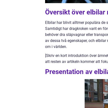
Översikt över elbila
Elbilar har blivit alltmer populära de
Samtidigt har dragkroken varit en för
behöver dra släpvagnar eller transpo
av dessa två egenskaper, och elbilar m
om i världen.
[Skriv en kort introduktion över ämne
att resten av artikeln kommer att fok
Presentation av elbi