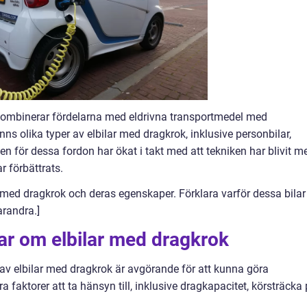
kombinerar fördelarna med eldrivna transportmedel med
nns olika typer av elbilar med dragkrok, inklusive personbilar,
en för dessa fordon har ökat i takt med att tekniken har blivit m
r förbättrats.
med dragkrok och deras egenskaper. Förklara varför dessa bilar
arandra.]
ar om elbilar med dragkrok
 av elbilar med dragkrok är avgörande för att kunna göra
a faktorer att ta hänsyn till, inklusive dragkapacitet, körsträcka 