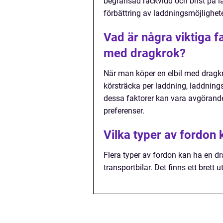
begränsad räckvidd och brist på 
förbättring av laddningsmöjlighet
Vad är några viktiga f
med dragkrok?
När man köper en elbil med dragkro
körsträcka per laddning, laddning
dessa faktorer kan vara avgörande 
preferenser.
Vilka typer av fordon 
Flera typer av fordon kan ha en dra
transportbilar. Det finns ett brett 