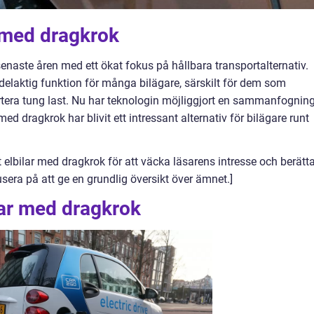
r med dragkrok
 senaste åren med ett ökat fokus på hållbara transportalternativ.
delaktig funktion för många bilägare, särskilt för dem som
rtera tung last. Nu har teknologin möjliggjort en sammanfognin
ed dragkrok har blivit ett intressant alternativ för bilägare runt
t elbilar med dragkrok för att väcka läsarens intresse och berätt
usera på att ge en grundlig översikt över ämnet.]
lar med dragkrok