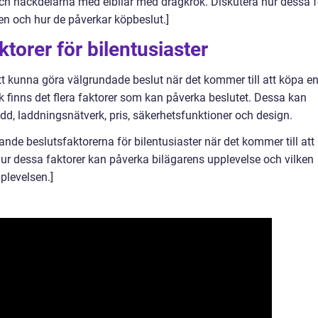
ch nackdelarna med elbilar med dragkrok. Diskutera hur dessa f
en och hur de påverkar köpbeslut.]
torer för bilentusiaster
tt kunna göra välgrundade beslut när det kommer till att köpa e
ok finns det flera faktorer som kan påverka beslutet. Dessa kan
idd, laddningsnätverk, pris, säkerhetsfunktioner och design.
de beslutsfaktorerna för bilentusiaster när det kommer till att
hur dessa faktorer kan påverka bilägarens upplevelse och vilken
plevelsen.]