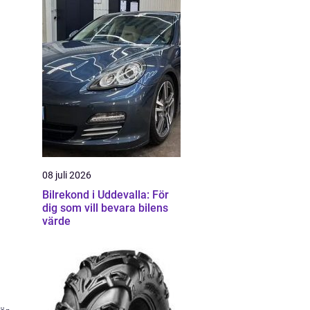
08 juli 2026
Bilrekond i Uddevalla: För
dig som vill bevara bilens
värde