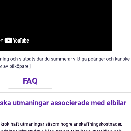
ning och slutsats där du summerar viktiga poänger och kanske
 av bilköpare.]
FAQ
riska utmaningar associerade med elbilar
ragkrok haft utmaningar såsom högre anskaffningskostnader,