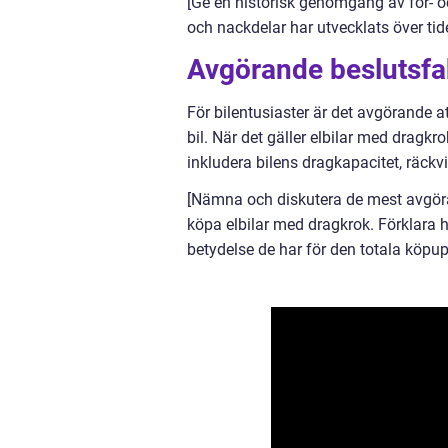
[Ge en historisk genomgång av för- o
och nackdelar har utvecklats över tid
Avgörande beslutsfak
För bilentusiaster är det avgörande a
bil. När det gäller elbilar med dragkr
inkludera bilens dragkapacitet, räckv
[Nämna och diskutera de mest avgöran
köpa elbilar med dragkrok. Förklara 
betydelse de har för den totala köpup