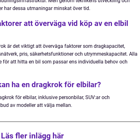
laddningsinfrastruktur. Men genom teknikens utveckling och
er har dessa utmaningar minskat över tid.
aktorer att överväga vid köp av en elbil
k är det viktigt att överväga faktorer som dragkapacitet,
snätverk, pris, säkerhetsfunktioner och utrymmeskapacitet. Alla
för att hitta en bil som passar ens individuella behov och
kan ha en dragkrok för elbilar?
gkrok för elbilar, inklusive personbilar, SUV:ar och
utbud av modeller att välja mellan.
Läs fler inlägg här