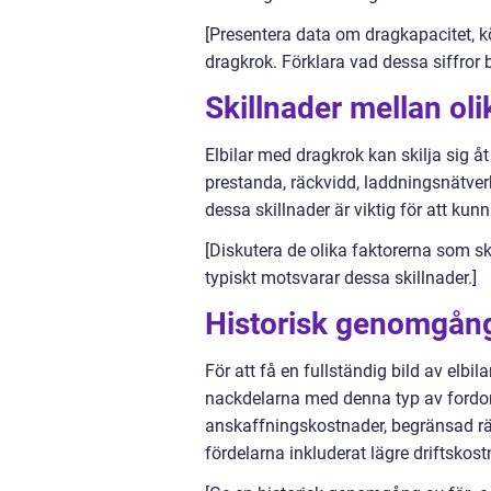
[Presentera data om dragkapacitet, kö
dragkrok. Förklara vad dessa siffror b
Skillnader mellan ol
Elbilar med dragkrok kan skilja sig åt
prestanda, räckvidd, laddningsnätverk
dessa skillnader är viktig för att kun
[Diskutera de olika faktorerna som s
typiskt motsvarar dessa skillnader.]
Historisk genomgång
För att få en fullständig bild av elbi
nackdelarna med denna typ av fordon.
anskaffningskostnader, begränsad räc
fördelarna inkluderat lägre driftskos