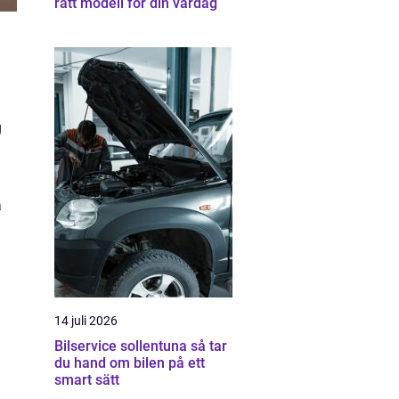
rätt modell för din vardag
g
a
14 juli 2026
Bilservice sollentuna så tar
du hand om bilen på ett
smart sätt