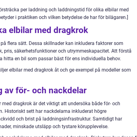
rsträcka per laddning och laddningstid för olika elbilar med
etyder i praktiken och vilken betydelse de har för bilägaren.]
ika elbilar med dragkrok
 på flera sätt. Dessa skillnader kan inkludera faktorer som
, pris, säkerhetsfunktioner och utrymmeskapacitet. Att förstå
na hitta en bil som passar bäst för ens individuella behov.
kiljer elbilar med dragkrok åt och ge exempel på modeller som
 av för- och nackdelar
lar med dragkrok är det viktigt att undersöka både för- och
 Historiskt sett har nackdelarna inkluderat högre
kvidd och brist på laddningsinfrastruktur. Samtidigt har
tnader, minskade utsläpp och tystare körupplevelse.