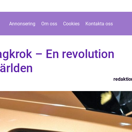
Annonsering
Om oss
Cookies
Kontakta oss
agkrok – En revolution
ärlden
redaktio