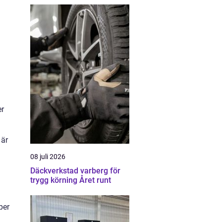
er
 är
08 juli 2026
Däckverkstad varberg för
trygg körning Året runt
per