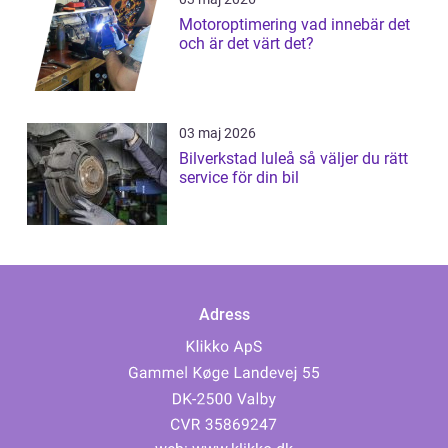
Motoroptimering vad innebär det
och är det värt det?
03 maj 2026
Bilverkstad luleå så väljer du rätt
service för din bil
Adress