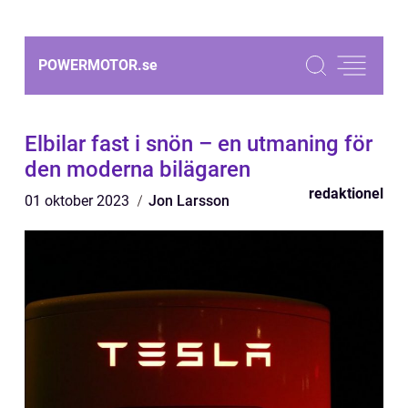
POWERMOTOR.
se
Elbilar fast i snön – en utmaning för
den moderna bilägaren
redaktionel
01 oktober 2023
Jon Larsson