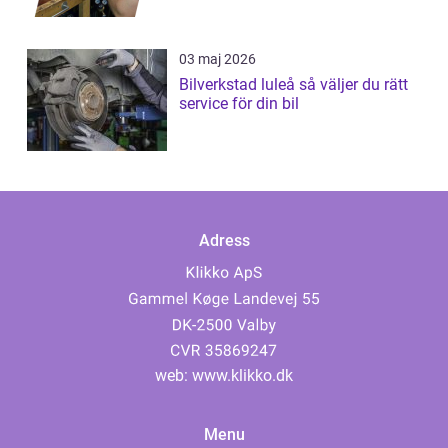
03 maj 2026
Bilverkstad luleå så väljer du rätt
service för din bil
Adress
web:
www.klikko.dk
Menu