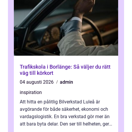
Trafikskola i Borlänge: Så väljer du rätt
väg till körkort
04 augusti 2026
admin
inspiration
Att hitta en pålitlig Bilverkstad Luleå är
avgörande för både säkerhet, ekonomi och
vardagslogistik. En bra verkstad gör mer än
att bara byta delar. Den ser till helheten, ger
tydliga råd och hjälper ...