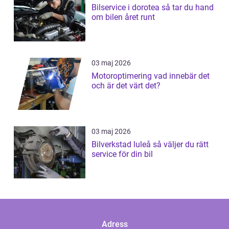
Bilservice i dorotea så tar du hand
om bilen året runt
03 maj 2026
Motoroptimering vad innebär det
och är det värt det?
03 maj 2026
Bilverkstad luleå så väljer du rätt
service för din bil
Adress