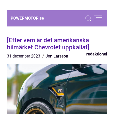
POWERMOTOR.
se
[Efter vem är det amerikanska
bilmärket Chevrolet uppkallat]
redaktionel
31 december 2023
Jon Larsson