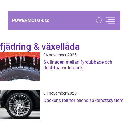
POWERMOTOR.
se
fjädring & växellåda
06 november 2025
Skillnaden mellan fyrdubbade och
dubbfria vinterdäck
04 november 2025
Däckens roll för bilens säkerhetssystem