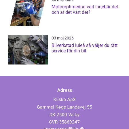
Motoroptimering vad innebär det
och är det värt det?
03 maj 2026
Bilverkstad luleå så väljer du rätt
service för din bil
Adress