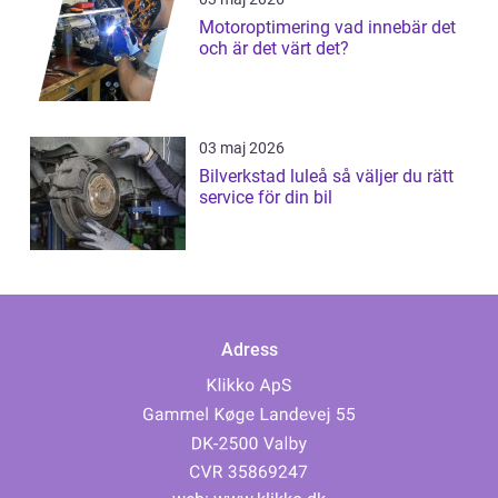
Motoroptimering vad innebär det
och är det värt det?
03 maj 2026
Bilverkstad luleå så väljer du rätt
service för din bil
Adress