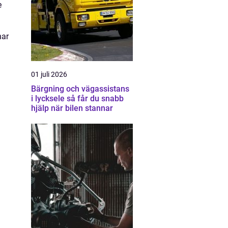
e
har
01 juli 2026
Bärgning och vägassistans
i lycksele så får du snabb
hjälp när bilen stannar