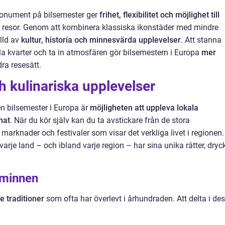
monument på bilsemester ger
frihet, flexibilitet och möjlighet till
 resor. Genom att kombinera klassiska ikonstäder med mindre
lld av
kultur, historia och minnesvärda upplevelser
. Att stanna
la kvarter och ta in atmosfären gör bilsemestern i Europa
mer
a resesätt.
h kulinariska upplevelser
n bilsemester i Europa är
möjligheten att uppleva lokala
mat
. När du kör själv kan du ta avstickare från de stora
marknader och festivaler som visar det verkliga livet i regionen.
arje land – och ibland varje region – har sina unika rätter, dryc
 minnen
e traditioner
som ofta har överlevt i århundraden. Att delta i de