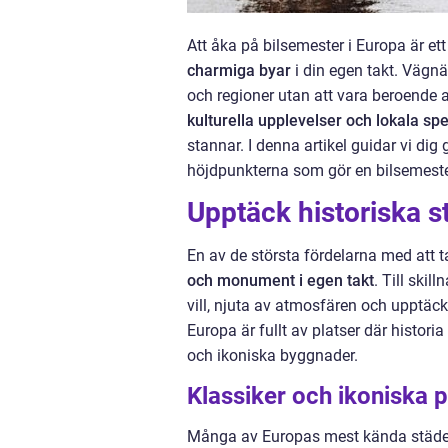
Att åka på bilsemester i Europa är ett
charmiga byar
i din egen takt. Vägnät
och regioner utan att vara beroende a
kulturella upplevelser och lokala spe
stannar. I denna artikel guidar vi d
höjdpunkterna som gör en bilsemest
Upptäck historiska 
En av de största fördelarna med att t
och monument i egen takt
. Till skil
vill, njuta av atmosfären och upptäc
Europa är fullt av platser där histori
och ikoniska byggnader.
Klassiker och ikoniska p
Många av Europas mest kända städer ä