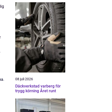
lig
r
r
na
.
08 juli 2026
Däckverkstad varberg för
trygg körning Året runt