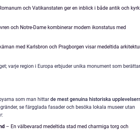
manum och Vatikanstaten ger en inblick i både antik och kyrk
ouvren och Notre-Dame kombinerar modern ikonstatus med
ärnan med Karlsbron och Pragborgen visar medeltida arkitektu
get; varje region i Europa erbjuder unika monument som berätta
h byarna som man hittar
de mest genuina historiska upplevelser
ränder, se färgglada fasader och besöka lokala museer utan
r:
nd
– En välbevarad medeltida stad med charmiga torg och