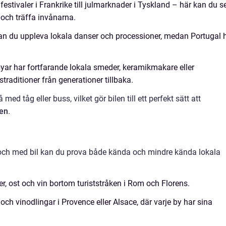
nfestivaler i Frankrike till julmarknader i Tyskland – här kan du s
 och träffa invånarna.
kan du uppleva lokala danser och processioner, medan Portugal 
ar har fortfarande lokala smeder, keramikmakare eller
traditioner från generationer tillbaka.
ed tåg eller buss, vilket gör bilen till ett perfekt sätt att
ten
.
a, och med bil kan du prova både kända och mindre kända lokala
r, ost och vin bortom turiststråken i Rom och Florens.
h vinodlingar i Provence eller Alsace, där varje by har sina