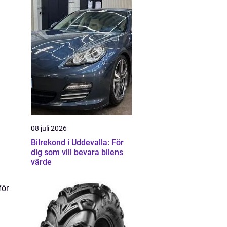
08 juli 2026
Bilrekond i Uddevalla: För
dig som vill bevara bilens
värde
för