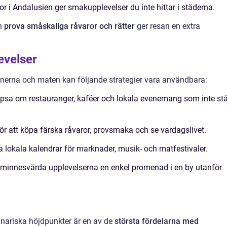
or i Andalusien ger smakupplevelser du inte hittar i städerna.
ch
prova småskaliga råvaror och rätter
ger resan en extra
evelser
onerna och maten kan följande strategier vara användbara:
tipsa om restauranger, kaféer och lokala evenemang som inte stå
för att köpa färska råvaror, provsmaka och se vardagslivet.
ra lokala kalendrar för marknader, musik- och matfestivaler.
t minnesvärda upplevelserna en enkel promenad i en by utanför
linariska höjdpunkter är en av de
största fördelarna med