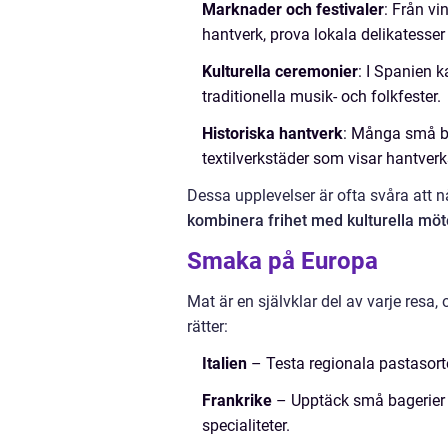
Marknader och festivaler
: Från vi
hantverk, prova lokala delikatesser
Kulturella ceremonier
: I Spanien 
traditionella musik- och folkfester.
Historiska hantverk
: Många små by
textilverkstäder som visar hantverks
Dessa upplevelser är ofta svåra att nå m
kombinera frihet med kulturella mö
Smaka på Europa
Mat är en självklar del av varje res
rätter:
Italien
– Testa regionala pastasorte
Frankrike
– Upptäck små bagerier oc
specialiteter.