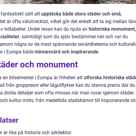
 fantastiskt sätt att
upptäcka både stora städer och små,
et är ofta välutvecklat, vilket gör det enkelt att ta sig mellan län
v tidtabeller. Under resan kan du njuta av
historiska monument,
cialiteter
, samtidigt som du själv bestämmer när och var du
ig genom några av de mest spännande sevärdheterna och kulturell
er i Europa både
minnesvärd och inspirerande
.
städer och monument
a en bilsemester i Europa är friheten att
utforska historiska städ
lnad från gruppresor eller tågutflykter kan du stanna precis där du
ka dolda detaljer som ofta missas när man rusar igenom städer.
a och kultur möts, från medeltida stadskärnor till imponerande slo
latser
r rika på historia och arkitektur: