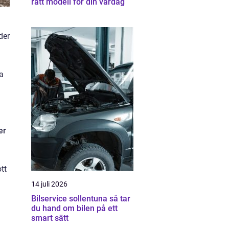
rätt modell för din vardag
der
a
er
tt
14 juli 2026
Bilservice sollentuna så tar
du hand om bilen på ett
smart sätt