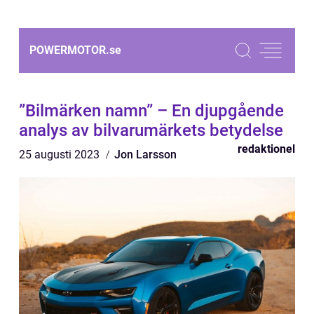
POWERMOTOR.
se
”Bilmärken namn” – En djupgående
analys av bilvarumärkets betydelse
redaktionel
25 augusti 2023
Jon Larsson