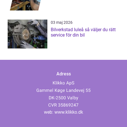
03 maj 2026
Bilverkstad luleå så väljer du rätt
service för din bil
Adress
web:
www.klikko.dk