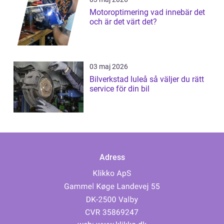
Motoroptimering vad innebär det
och är det värt det?
03 maj 2026
Bilverkstad luleå så väljer du rätt
service för din bil
Adress