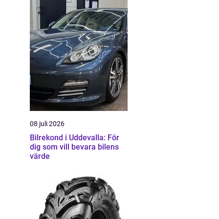
08 juli 2026
Bilrekond i Uddevalla: För
dig som vill bevara bilens
värde