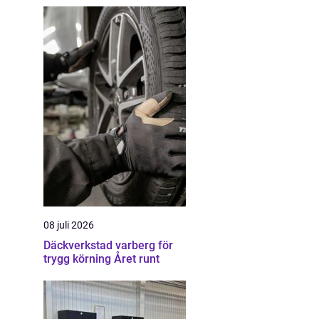
08 juli 2026
Däckverkstad varberg för
trygg körning Året runt