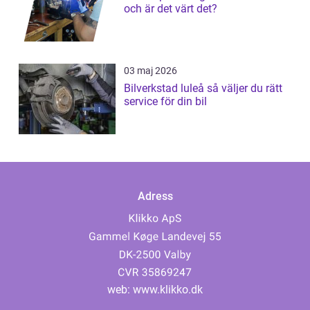
och är det värt det?
03 maj 2026
Bilverkstad luleå så väljer du rätt
service för din bil
Adress
web:
www.klikko.dk