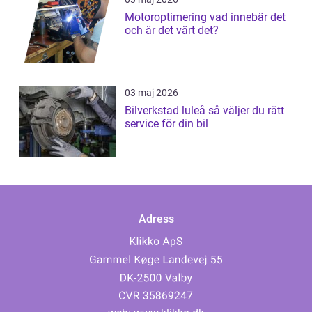
Motoroptimering vad innebär det
och är det värt det?
03 maj 2026
Bilverkstad luleå så väljer du rätt
service för din bil
Adress