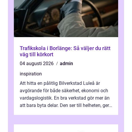
Trafikskola i Borlänge: Så väljer du rätt
väg till körkort
04 augusti 2026
admin
inspiration
Att hitta en pålitlig Bilverkstad Luleå är
avgörande för både säkerhet, ekonomi och
vardagslogistik. En bra verkstad gör mer än
att bara byta delar. Den ser till helheten, ger
tydliga råd och hjälper ...