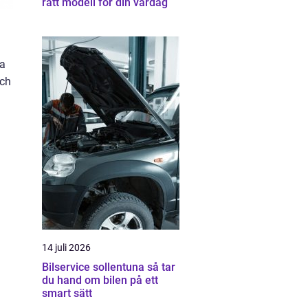
rätt modell för din vardag
la
och
14 juli 2026
Bilservice sollentuna så tar
du hand om bilen på ett
smart sätt