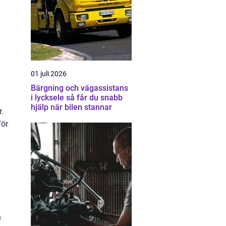
01 juli 2026
Bärgning och vägassistans
i lycksele så får du snabb
hjälp när bilen stannar
.
för
h