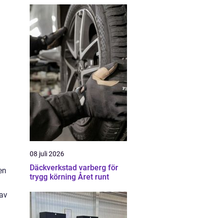
08 juli 2026
Däckverkstad varberg för
en
trygg körning Året runt
rav