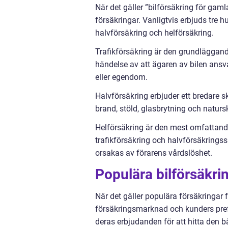
När det gäller ”bilförsäkring för gaml
försäkringar. Vanligtvis erbjuds tre h
halvförsäkring och helförsäkring.
Trafikförsäkring är den grundläggande
händelse av att ägaren av bilen ansva
eller egendom.
Halvförsäkring erbjuder ett bredare 
brand, stöld, glasbrytning och natur
Helförsäkring är den mest omfattande
trafikförsäkring och halvförsäkrings
orsakas av förarens vårdslöshet.
Populära bilförsäkrin
När det gäller populära försäkringar 
försäkringsmarknad och kunders prefe
deras erbjudanden för att hitta den b