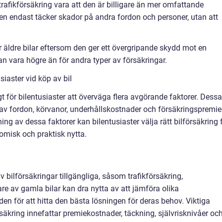
trafikförsäkring vara att den är billigare än mer omfattande
den endast täcker skador på andra fordon och personer, utan att
r äldre bilar eftersom den ger ett övergripande skydd mot en
n vara högre än för andra typer av försäkringar.
siaster vid köp av bil
gt för bilentusiaster att överväga flera avgörande faktorer. Dessa
av fordon, körvanor, underhållskostnader och försäkringspremier
 av dessa faktorer kan bilentusiaster välja rätt bilförsäkring 
omisk och praktisk nytta.
av bilförsäkringar tillgängliga, såsom trafikförsäkring,
re av gamla bilar kan dra nytta av att jämföra olika
en för att hitta den bästa lösningen för deras behov. Viktiga
rsäkring innefattar premiekostnader, täckning, självrisknivåer oc