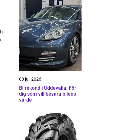
 i
n
08 juli 2026
Bilrekond i Uddevalla: För
dig som vill bevara bilens
värde