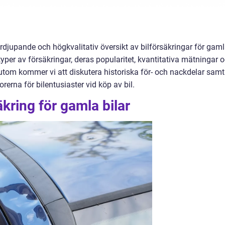
ördjupande och högkvalitativ översikt av bilförsäkringar för gam
typer av försäkringar, deras popularitet, kvantitativa mätningar 
sutom kommer vi att diskutera historiska för- och nackdelar samt
rerna för bilentusiaster vid köp av bil.
äkring för gamla bilar