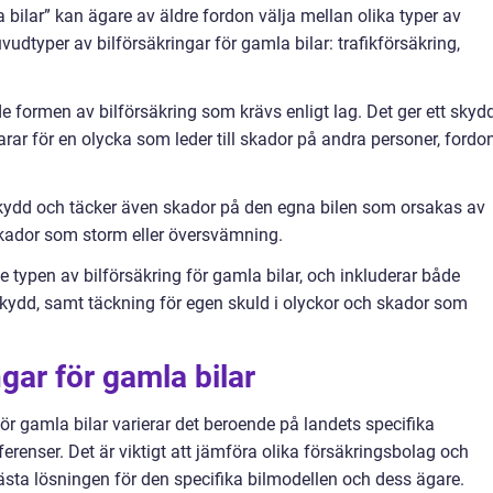
a bilar” kan ägare av äldre fordon välja mellan olika typer av
uvudtyper av bilförsäkringar för gamla bilar: trafikförsäkring,
 formen av bilförsäkring som krävs enligt lag. Det ger ett skydd
rar för en olycka som leder till skador på andra personer, fordo
skydd och täcker även skador på den egna bilen som orsakas av
skador som storm eller översvämning.
 typen av bilförsäkring för gamla bilar, och inkluderar både
skydd, samt täckning för egen skuld i olyckor och skador som
gar för gamla bilar
för gamla bilar varierar det beroende på landets specifika
renser. Det är viktigt att jämföra olika försäkringsbolag och
ästa lösningen för den specifika bilmodellen och dess ägare.