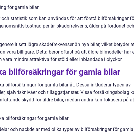
ing för gamla bilar
r och statistik som kan användas för att förstå bilförsäkringar fö
 genomsnittskostnad per år, skadefrekvens, ålder på fordonet oc
enerellt sett lägre skadefrekvenser än nya bilar, vilket betyder a
n vara billigare. Detta beror oftast på att äldre bilmodeller har e
ara mindre attraktiva för stöld eller inblandade i olyckor.
ka bilförsäkringar för gamla bilar
lika bilförsäkringar för gamla bilar åt. Dessa inkluderar typen av
, självrisknivåer och tilläggstjänster. Vissa försäkringsbolag k
omfattande skydd för äldre bilar, medan andra kan fokusera på at
ka bilförsäkringar för gamla bilar
elar och nackdelar med olika typer av bilförsäkringar för gamla