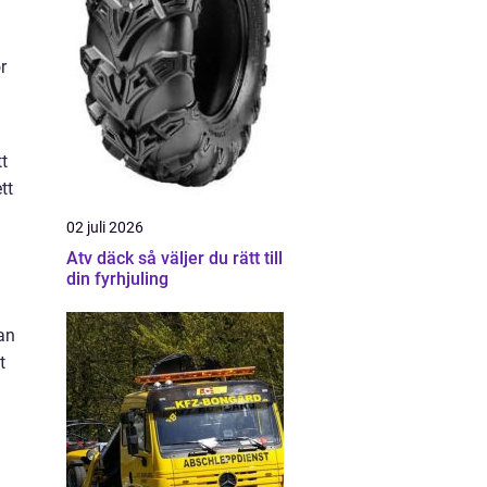
r
h
tt
tt
02 juli 2026
Atv däck så väljer du rätt till
din fyrhjuling
an
t