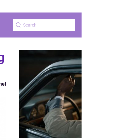
g
nel