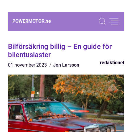
POWERMOTOR.
se
Bilförsäkring billig – En guide för
bilentusiaster
redaktionel
01 november 2023
Jon Larsson