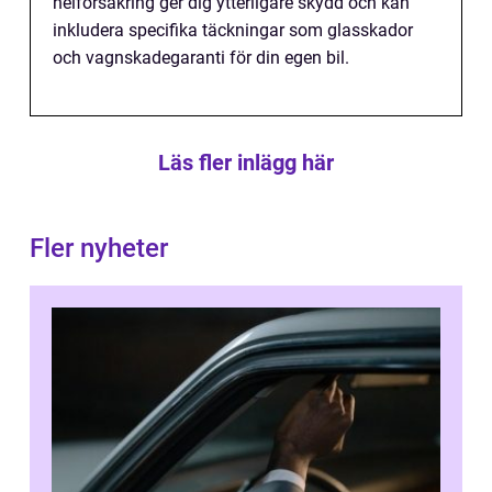
helförsäkring ger dig ytterligare skydd och kan
inkludera specifika täckningar som glasskador
och vagnskadegaranti för din egen bil.
Läs fler inlägg här
Fler nyheter