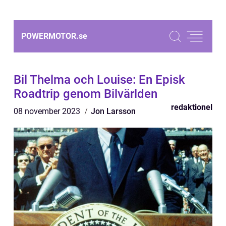
POWERMOTOR.
se
Bil Thelma och Louise: En Episk
Roadtrip genom Bilvärlden
redaktionel
08 november 2023
Jon Larsson