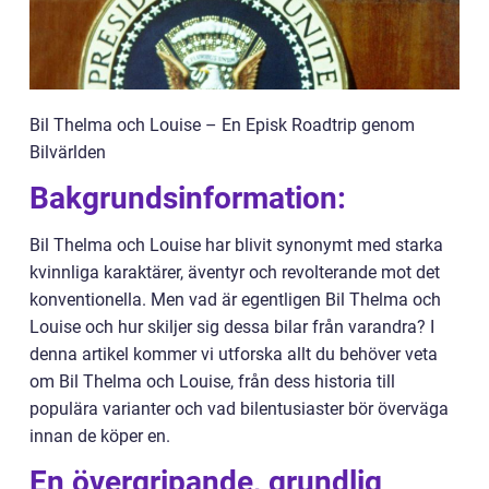
Bil Thelma och Louise – En Episk Roadtrip genom
Bilvärlden
Bakgrundsinformation:
Bil Thelma och Louise har blivit synonymt med starka
kvinnliga karaktärer, äventyr och revolterande mot det
konventionella. Men vad är egentligen Bil Thelma och
Louise och hur skiljer sig dessa bilar från varandra? I
denna artikel kommer vi utforska allt du behöver veta
om Bil Thelma och Louise, från dess historia till
populära varianter och vad bilentusiaster bör överväga
innan de köper en.
En övergripande, grundlig